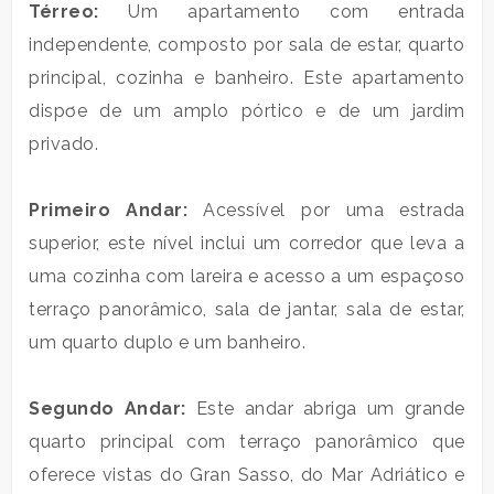
metros
Térreo:
Um apartamento com entrada
quadrados
independente, composto por sala de estar, quarto
principal, cozinha e banheiro. Este apartamento
dispơe de um amplo pórtico e de um jardim
privado.
Primeiro Andar:
Acessível por uma estrada
Quartos
superior, este nível inclui um corredor que leva a
mínimos
uma cozinha com lareira e acesso a um espaçoso
terraço panorâmico, sala de jantar, sala de estar,
Qualquer
um quarto duplo e um banheiro.
1
Segundo Andar:
Este andar abriga um grande
quarto principal com terraço panorâmico que
2
oferece vistas do Gran Sasso, do Mar Adriático e