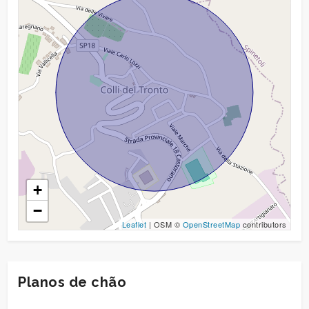
+
−
Leaflet
| OSM ©
OpenStreetMap
contributors
Planos de chão