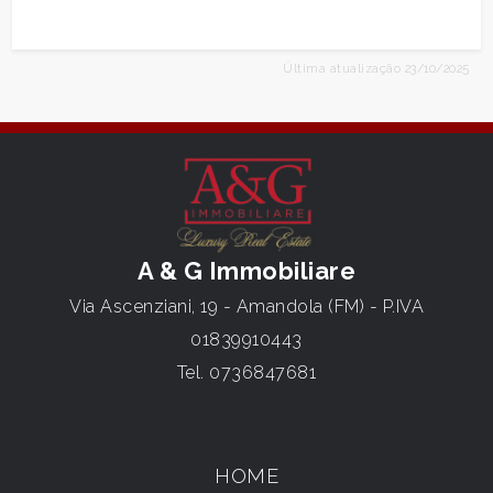
Última atualização 23/10/2025
A & G Immobiliare
Via Ascenziani, 19 - Amandola (FM) - P.IVA
01839910443
Tel.
0736847681
HOME