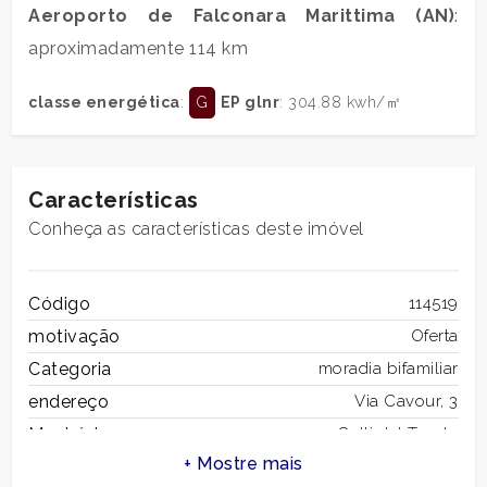
Aeroporto de Falconara Marittima (AN)
:
2
aproximadamente 114 km
3
classe energética
:
G
EP glnr
: 304.88 kwh/㎡
4
Características
5
Conheça as características deste imóvel
5+
Código
114519
motivação
Oferta
Quartos
Categoria
moradia bifamiliar
mínimos
endereço
Via Cavour, 3
Município
Colli del Tronto
Qualquer
total de metros
300 m2