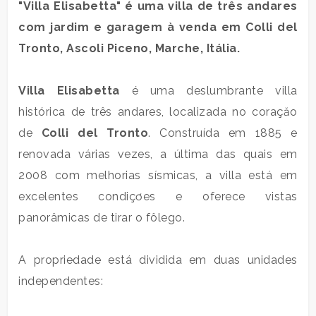
"Villa Elisabetta" é uma villa de três andares
residencial
com jardim e garagem à venda em
Colli del
Tronto
, Ascoli Piceno, Marche, Itália.
Comercial
Villa Elisabetta
é uma deslumbrante villa
Terra
histórica de três andares, localizada no coraçăo
de
Colli del Tronto
. Construída em 1885 e
preço
renovada várias vezes, a última das quais em
2008 com melhorias sísmicas, a villa está em
excelentes condiçơes e oferece vistas
panorâmicas de tirar o fôlego.
A propriedade está dividida em duas unidades
independentes:
total
de