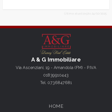
Última atualização 24/10/2025
A & G Immobiliare
Via Ascenziani, 19 - Amandola (FM) - P.IVA
01839910443
Tel.
0736847681
HOME