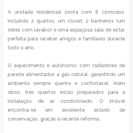
metros
quadrados
A unidade residencial conta com 8 cômodos,
incluindo 2 quartos, um closet, 2 banheiros (um
deles com lavabo) e uma espaçosa sala de estar,
perfeita para receber amigos e familiares durante
todo o ano.
Quartos
O aquecimento é autônomo, com radiadores de
mínimos
parede alimentados a gás natural, garantindo um
ambiente sempre quente e confortável. Além
Qualquer
disso, três quartos estăo preparados para a
instalaçăo de ar condicionado. O imóvel
1
encontra-se em excelente estado de
conservaçăo, graças à recente reforma.
2