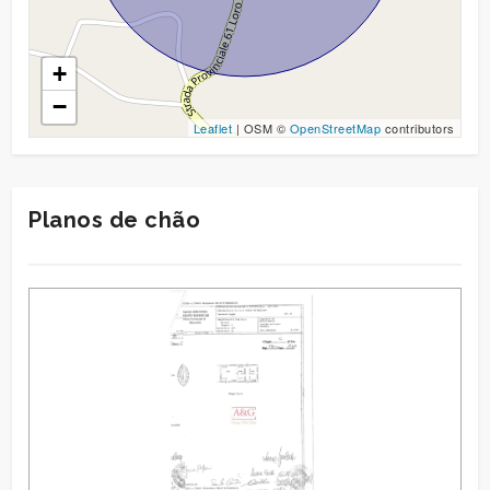
+
−
Leaflet
| OSM ©
OpenStreetMap
contributors
Planos de chão