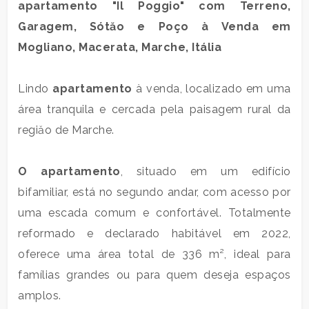
apartamento
"Il Poggio" com Terreno,
residencial
Garagem, Sótăo e Poço à Venda em
Mogliano
, Macerata, Marche, Itália
Comercial
Lindo
apartamento
à venda, localizado em uma
Terra
área tranquila e cercada pela paisagem rural da
regiăo de Marche.
preço
O
apartamento
, situado em um edifício
bifamiliar, está no segundo andar, com acesso por
uma escada comum e confortável. Totalmente
reformado e declarado habitável em 2022,
oferece uma área total de 336 m², ideal para
famílias grandes ou para quem deseja espaços
total
de
amplos.