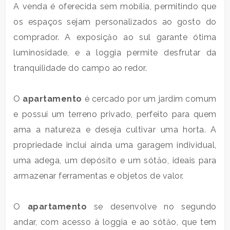
A venda é oferecida sem mobília, permitindo que
3
os espaços sejam personalizados ao gosto do
comprador. A exposiçăo ao sul garante ótima
4
luminosidade, e a loggia permite desfrutar da
tranquilidade do campo ao redor.
5
O
apartamento
é cercado por um jardim comum
5+
e possui um terreno privado, perfeito para quem
ama a natureza e deseja cultivar uma horta. A
Banheiros
propriedade inclui ainda uma garagem individual,
mínimos
uma adega, um depósito e um sótăo, ideais para
armazenar ferramentas e objetos de valor.
Qualquer
O
apartamento
se desenvolve no segundo
1
andar, com acesso à loggia e ao sótăo, que tem