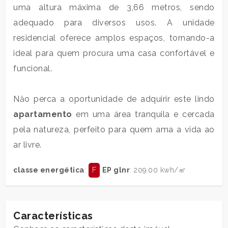
uma altura máxima de 3,66 metros, sendo
2
adequado para diversos usos. A unidade
residencial oferece amplos espaços, tornando-a
3
ideal para quem procura uma casa confortável e
funcional.
4
Năo perca a oportunidade de adquirir este lindo
5
apartamento
em uma área tranquila e cercada
5+
pela natureza, perfeito para quem ama a vida ao
ar livre.
Quartos
classe energética
:
F
EP glnr
: 209.00 kwh/㎡
mínimos
Qualquer
Características