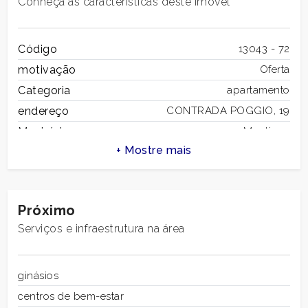
Conheça as características deste imóvel
1
Código
13043 - 72
2
motivação
Oferta
Categoria
apartamento
3
endereço
CONTRADA POGGIO, 19
4
Município
Mogliano
Zona
CAMPAGNA
5
total de metros
336 m2
quadrados
quartos
2
Próximo
5+
casas de banhos
2
Serviços e infraestrutura na área
salas
8
Mais
estado de
reestruturado
ginásios
opções
conservação
-
centros de bem-estar
andar
multiandares