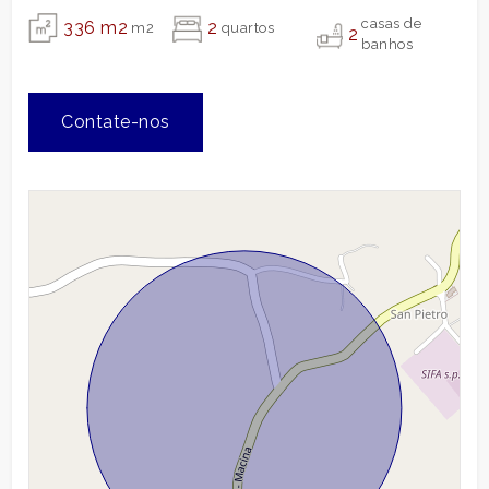
casas de
336 m2
2
m2
quartos
2
banhos
Contate-nos