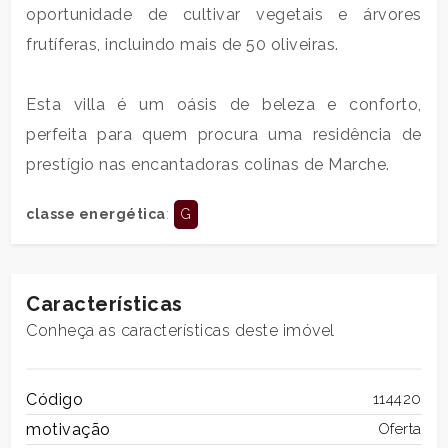
oportunidade de cultivar vegetais e árvores
2
frutíferas, incluindo mais de 50 oliveiras.
3
Esta villa é um oásis de beleza e conforto,
perfeita para quem procura uma residência de
4
prestígio nas encantadoras colinas de Marche.
5
classe energética
:
G
5+
Características
Quartos
Conheça as características deste imóvel
mínimos
Código
114420
Qualquer
motivação
Oferta