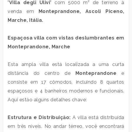
"
Villa degli Ulivi
" com 5000 m² de terreno à
residencial
venda em
Monteprandone
, Ascoli Piceno,
Marche, Itália.
Comercial
Espaçosa villa com vistas deslumbrantes em
Terra
Monteprandone
, Marche
preço
Esta ampla villa está localizada a uma curta
distância do centro de
Monteprandone
e
consiste em 17 cômodos, incluindo 8 quartos
espaçosos e 4 banheiros modernos e funcionais.
Aqui estăo alguns detalhes chave:
Estrutura e Distribuiçăo:
A villa está distribuída
total
de
em três níveis. No andar térreo, você encontrará