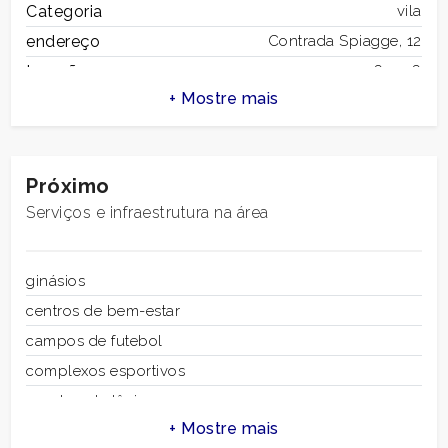
Categoria
vila
1
endereço
Contrada Spiagge, 12
tampão
63076
2
Município
Monteprandone
total de metros
753 m2
3
quadrados
quartos
8
Próximo
4
casas de banhos
4
Serviços e infraestrutura na área
salas
17
5
estado de
bom
ginásios
conservação
5+
centros de bem-estar
andar
multiandares
campos de futebol
andares totais
4
complexos esportivos
Mais
aquecimento
autônomo
independente
quadras de tênis
opções
estacionamento
descoberto
-
ciclovias