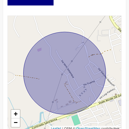
+
−
Leaflet
| OSM ©
OpenStreetMap
contributors