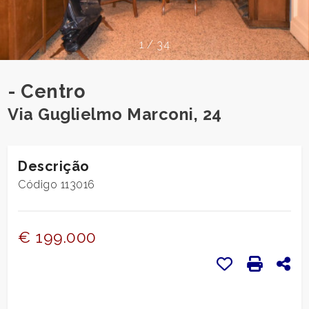
pesquisar
CONTACTOS
Província
1
/
34
O
Comum
- Centro
QUE
Via Guglielmo Marconi, 24
DIZEM
SOBRE
Descrição
NÓS
Código 113016
tipologia
-
NOTÍCIAS
múltipla
€ 199.000
escolha
BLOGUES
Favoritos: Cód
Imprensa
Com
Qualquer