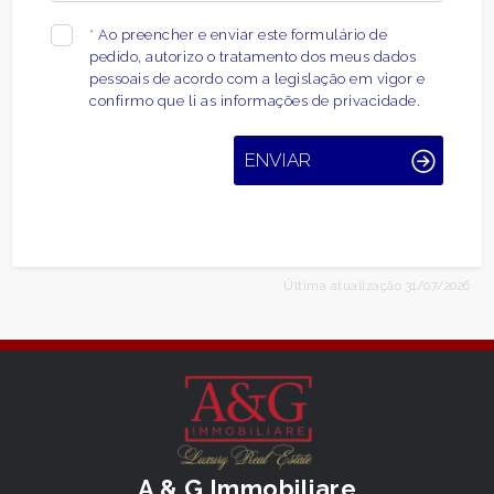
*
Ao preencher e enviar este formulário de
pedido, autorizo ​​o tratamento dos meus dados
pessoais de acordo com a legislação em vigor e
confirmo que li as informações de privacidade.
ENVIAR
Última atualização 31/07/2026
A & G Immobiliare