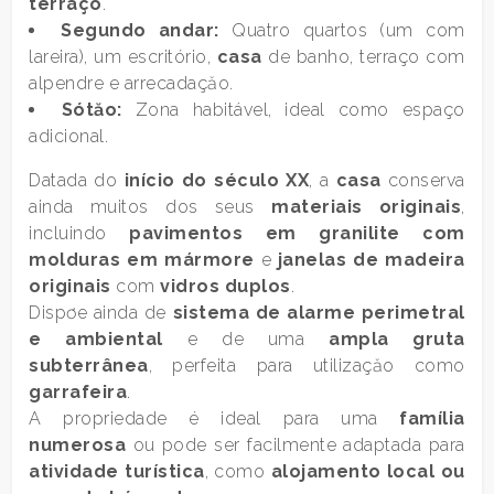
terraço
.
metros
Segundo andar:
Quatro quartos (um com
quadrados
lareira), um escritório,
casa
de banho, terraço com
alpendre e arrecadaçăo.
Sótăo:
Zona habitável, ideal como espaço
adicional.
Datada do
início do século XX
, a
casa
conserva
ainda muitos dos seus
materiais originais
,
incluindo
pavimentos em granilite com
Quartos
molduras em mármore
e
janelas de madeira
mínimos
originais
com
vidros duplos
.
Dispơe ainda de
sistema de alarme perimetral
Qualquer
e ambiental
e de uma
ampla gruta
subterrânea
, perfeita para utilizaçăo como
garrafeira
.
1
A propriedade é ideal para uma
família
numerosa
ou pode ser facilmente adaptada para
2
atividade turística
, como
alojamento local ou