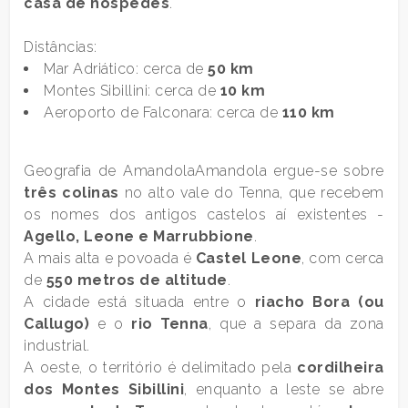
casa
de hóspedes
.
3
Distâncias:
Mar Adriático: cerca de
50 km
4
Montes Sibillini: cerca de
10 km
Aeroporto de Falconara: cerca de
110 km
5
Geografia de AmandolaAmandola ergue-se sobre
5+
três colinas
no alto vale do Tenna, que recebem
os nomes dos antigos castelos aí existentes -
Agello, Leone e Marrubbione
.
Banheiros
A mais alta e povoada é
Castel Leone
, com cerca
mínimos
de
550 metros de altitude
.
A cidade está situada entre o
riacho Bora (ou
Qualquer
Callugo)
e o
rio Tenna
, que a separa da zona
industrial.
A oeste, o território é delimitado pela
cordilheira
1
dos Montes Sibillini
, enquanto a leste se abre