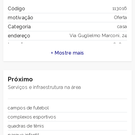
1
Código
113016
motivação
Oferta
2
Categoria
casa
endereço
Via Guglielmo Marconi, 24
3
tampão
63857
Município
Amandola
4
Zona
Centro
total de metros
380 m2
5
quadrados
Próximo
quartos
6
Serviços e infraestrutura na área
5+
casas de banhos
2
salas
13
campos de futebol
Mais
estado de
discreto
complexos esportivos
conservação
opções
quadras de tênis
andar
multiandares
-