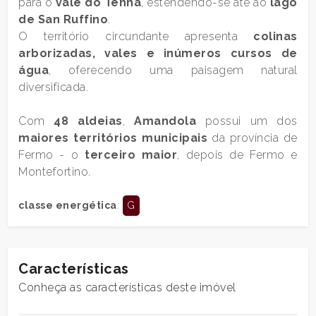
para o
vale do Tenna
, estendendo-se até ao
lago
2
de San Ruffino
.
O território circundante apresenta
colinas
arborizadas, vales e inúmeros cursos de
3
água
, oferecendo uma paisagem natural
diversificada.
4
Com
48 aldeias
,
Amandola
possui um dos
maiores territórios municipais
da província de
5
Fermo - o
terceiro maior
, depois de Fermo e
Montefortino.
5+
classe energética
:
G
Quartos
mínimos
Características
Qualquer
Conheça as características deste imóvel