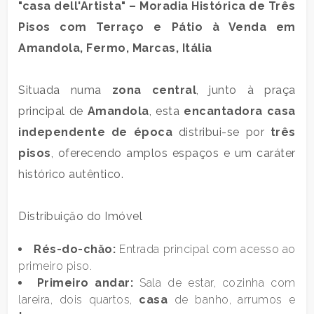
"
casa
dell'Artista" – Moradia Histórica de Três
residencial
Pisos com Terraço e Pátio à Venda em
Amandola
, Fermo, Marcas, Itália
Comercial
Situada numa
zona central
, junto à praça
Terra
principal de
Amandola
, esta
encantadora
casa
independente de época
distribui-se por
três
preço
pisos
, oferecendo amplos espaços e um caráter
histórico autêntico.
Distribuiçăo do Imóvel
Rés-do-chăo:
Entrada principal com acesso ao
primeiro piso.
total
Primeiro andar:
Sala de estar, cozinha com
de
lareira, dois quartos,
casa
de banho, arrumos e