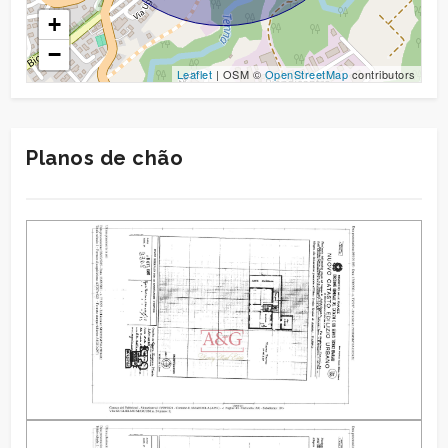
+
−
Leaflet
| OSM ©
OpenStreetMap
contributors
Planos de chão