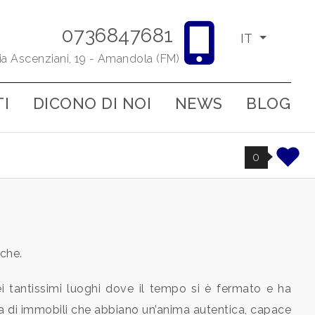
0736847681
IT
ia Ascenziani, 19 - Amandola (FM)
I
DICONO DI NOI
NEWS
BLOG
0
rche.
 dei tantissimi luoghi dove il tempo si è fermato e ha
rca di immobili che abbiano un’anima autentica, capace