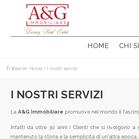
Codice
IT
EN
PT
RU
HOME
CHI 
Contratto
Qualsiasi
HOME
›
Ti trovi in:
Home
I nostri servizi
Vendita
CHI
I NOSTRI SERVIZI
SIAMO
Affitto
La
A&G Immobiliare
promuove nel mondo il fascino,
IMMOBILI
Scegli
Infatti da oltre 30 anni i Clienti che si rivolgono a
dove
SERVIZI
mantenuto la storia e la semplicità di un'altra epoca