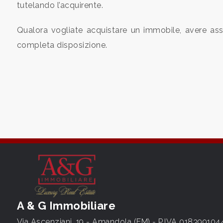
tutelando l’acquirente.
4
Qualora vogliate acquistare un immobile, avere assi
completa disposizione.
5
5+
Camere
minime
Qualsiasi
1
A & G Immobiliare
2
Via Ascenziani, 19 - Amandola (FM) - P.IVA 018399104