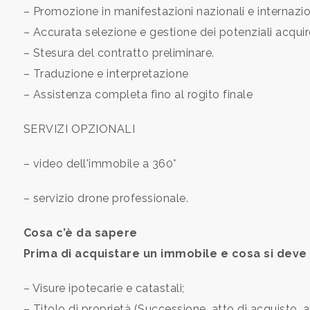
– Promozione in manifestazioni nazionali e internazio
– Accurata selezione e gestione dei potenziali acquir
– Stesura del contratto preliminare.
– Traduzione e interpretazione
– Assistenza completa fino al rogito finale
Locali
minimi
SERVIZI OPZIONALI
Qualsiasi
– video dell'immobile a 360°
1
– servizio drone professionale.
Cosa c’è da sapere
2
Prima di acquistare un immobile e cosa si deve 
3
– Visure ipotecarie e catastali;
– Titolo di proprietà (Successione, atto di acquisto, a