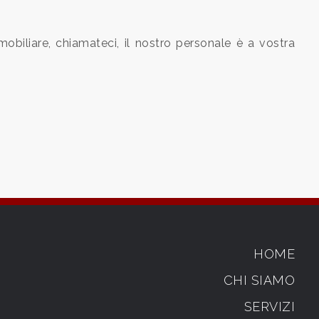
obiliare, chiamateci, il nostro personale è a vostra
HOME
CHI SIAMO
SERVIZI