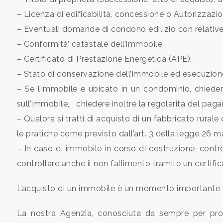
4
– Licenza di edificabilità, concessione o Autorizzazione
– Eventuali domande di condono edilizio con relativ
5
– Conformità’ catastale dell’immobile;
– Certificato di Prestazione Energetica (APE);
5+
– Stato di conservazione dell’immobile ed esecuzione a 
– Se l’immobile è ubicato in un condominio, chiede
Bagni
sull’immobile, chiedere inoltre la regolarità del paga
minimi
– Qualora si tratti di acquisto di un fabbricato rurale
le pratiche come previsto dall’art. 3 della legge 26 
Qualsiasi
– In caso di immobile in corso di costruzione, controll
controllare anche il non fallimento tramite un certifi
1
L’acquisto di un immobile è un momento importante 
2
La nostra Agenzia, conosciuta da sempre per profe
3