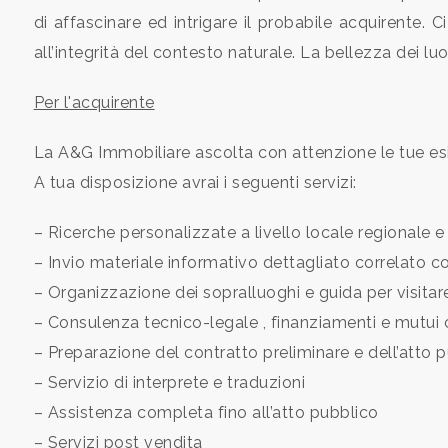
cercare
di affascinare ed intrigare il probabile acquirente. 
CONTATTI
Provincia
all’integrità del contesto naturale. La bellezza dei luo
DICONO
Per l'acquirente
Comune
DI
La A&G Immobiliare ascolta con attenzione le tue esig
NOI
A tua disposizione avrai i seguenti servizi:
NEWS
– Ricerche personalizzate a livello locale regionale e
– Invio materiale informativo dettagliato correlato c
Tipologia
BLOG
– Organizzazione dei sopralluoghi e guida per visita
-
– Consulenza tecnico-legale , finanziamenti e mutui c
multiscelta
– Preparazione del contratto preliminare e dell’atto 
– Servizio di interprete e traduzioni
Qualsiasi
– Assistenza completa fino all’atto pubblico
– Servizi post vendita
Residenziali