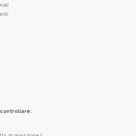
nali
enti
controllare:
tto di donazione.);