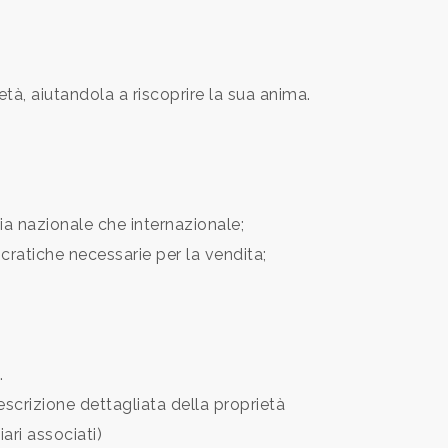
età, aiutandola a riscoprire la sua anima.
sia nazionale che internazionale;
cratiche necessarie per la vendita;
.
escrizione dettagliata della proprietà
ari associati)