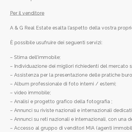
Per il venditore
Commerciali
A & G Real Estate esalta l’aspetto della vostra propri
Terreni
È possibile usufruire dei seguenti servizi:
Prezzo
– Stima dell’immobile;
– Individuazione dei migliori richiedenti del mercato 
– Assistenza per la presentazione delle pratiche buro
– Album professionale di foto interni / esterni;
– video immobile;
– Analisi e progetto grafico della fotografia ;
Totale
– Annunci su riviste nazionali e internazionali dedicati
mq
– Annunci su reti nazionali e internazionali, con una d
– Accesso al gruppo di venditori MIA (agenti immobili