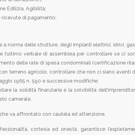
 Edilizia, Agibilità;
e ricevute di pagamento;
norma delle strutture, degli impianti elettrici, idrici, ga
re l’ultimo verbale di assemblea per controllare se ci s
mento delle rate di spesa condominiali (certificazione ril
 con terreno agricolo, controllare che non ci siano aventi d
maggio 1965 n. 590 e successive modifiche;
are la solidità finanziaria e la solvibilità dell’imprenditor
cato camerale.
che va affrontato con cautela ed attenzione.
ssionalità, cortesia ed onestà, garantisce l’espletam