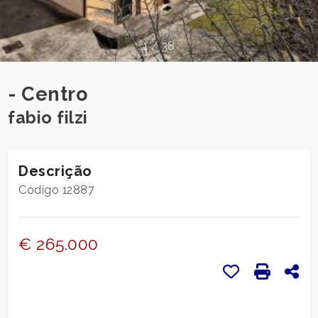
pesquisar
CONTACTOS
Província
1
/
38
O
Comum
- Centro
QUE
fabio filzi
DIZEM
SOBRE
Descrição
NÓS
Código 12887
tipologia
-
NOTÍCIAS
múltipla
€ 265.000
escolha
BLOGUES
Favoritos: Có
Imprensa
Com
Qualquer