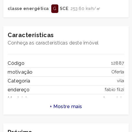
residencial
classe energética
:
G
SCE
: 253.60 kwh/㎡
Comercial
Características
Terra
Conheça as características deste imóvel
preço
Código
12887
motivação
Oferta
Categoria
vila
endereço
fabio filzi
Município
Amandola
Zona
Centro
total de metros
482 m2
total
quadrados
de
quartos
7