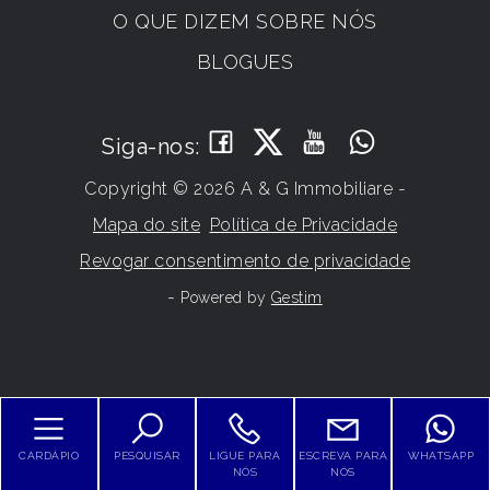
O QUE DIZEM SOBRE NÓS
BLOGUES
Siga-nos:
Copyright © 2026 A & G Immobiliare -
Mapa do site
Política de Privacidade
Revogar consentimento de privacidade
-
Powered by
Gestim
Volte para cima
CARDÁPIO
PESQUISAR
LIGUE PARA
ESCREVA PARA
WHATSAPP
NÓS
NÓS