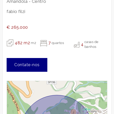
Amandola - Centro
correios
3
fabio filzi
4
€ 265.000
5
casas de
482 m2
7
m2
quartos
4
banhos
5+
Contate-nos
Banheiros
mínimos
Qualquer
1