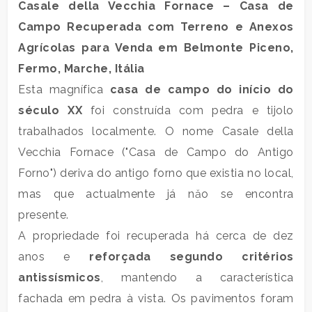
Casale della Vecchia Fornace – Casa de
residencial
Campo Recuperada com Terreno e Anexos
Agrícolas para Venda em
Belmonte Piceno
,
Comercial
Fermo, Marche, Itália
Esta magnífica
casa de campo do início do
Terra
século XX
foi construída com pedra e tijolo
trabalhados localmente. O nome Casale della
preço
Vecchia Fornace ("Casa de Campo do Antigo
Forno") deriva do antigo forno que existia no local,
mas que actualmente já năo se encontra
presente.
A propriedade foi recuperada há cerca de dez
anos e
reforçada segundo critérios
antissísmicos
, mantendo a característica
total
de
fachada em pedra à vista. Os pavimentos foram