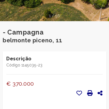
pesquisar
CONTACTOS
Província
1
/
56
O
Comum
- Campagna
QUE
belmonte piceno, 11
DIZEM
SOBRE
Descrição
NÓS
Código 1145035-23
tipologia
-
NOTÍCIAS
múltipla
€ 370.000
escolha
BLOGUES
Favoritos: Có
Imprensa
Com
Qualquer