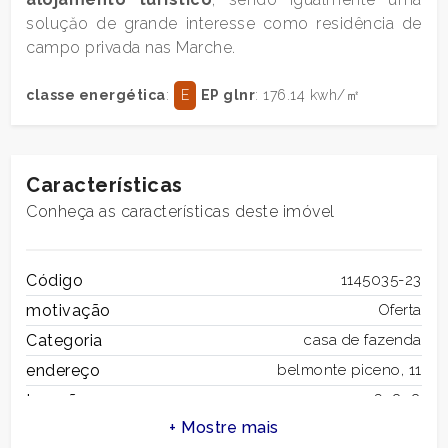
múltipla
soluçăo de grande interesse como residência de
escolha
campo privada nas Marche.
Jardim
classe energética
:
E
EP glnr
: 176.14 kwh/㎡
Lugar de estacionamento/Garagem
Características
Varanda/Terraço
Conheça as características deste imóvel
Elevador
Código
1145035-23
motivação
Oferta
Mobiliado
Categoria
casa de fazenda
endereço
belmonte piceno, 11
Nova construção
tampão
63838
Município
Belmonte Piceno
Luxo