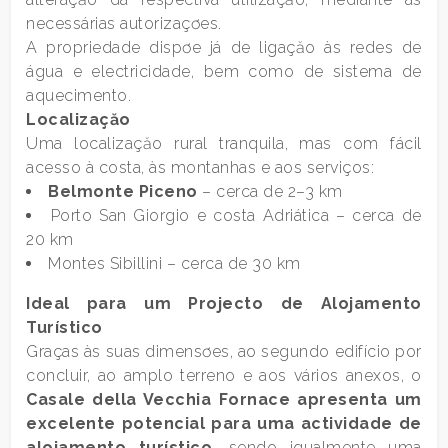
1
necessárias autorizaçơes.
A propriedade dispơe já de ligaçăo às redes de
água e electricidade, bem como de sistema de
2
aquecimento.
Localizaçăo
3
Uma localizaçăo rural tranquila, mas com fácil
acesso à costa, às montanhas e aos serviços:
4
Belmonte Piceno
– cerca de 2–3 km
Porto San Giorgio e costa Adriática – cerca de
20 km
5
Montes Sibillini – cerca de 30 km
Ideal para um Projecto de Alojamento
5+
Turístico
Graças às suas dimensơes, ao segundo edifício por
concluir, ao amplo terreno e aos vários anexos, o
Mais
Casale della Vecchia Fornace apresenta um
opções
excelente potencial para uma actividade de
-
alojamento turístico
, sendo igualmente uma