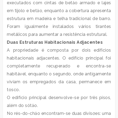
metros
executados com cintas de betăo armado e lajes
quadrados
em tijolo e betăo, enquanto a cobertura apresenta
estrutura em madeira e telha tradicional de barro.
Foram igualmente instalados vários tirantes
metálicos para aumentar a resistência estrutural.
Duas Estruturas Habitacionais Adjacentes
A propriedade é composta por dois edifícios
Quartos
habitacionais adjacentes. O edifício principal foi
mínimos
completamente recuperado e encontra-se
habitável, enquanto o segundo, onde antigamente
Qualquer
viviam os empregados da casa, permanece em
tosco.
1
O edifício principal desenvolve-se por três pisos,
além do sótăo.
2
No rés-do-chăo encontram-se duas divisơes: uma