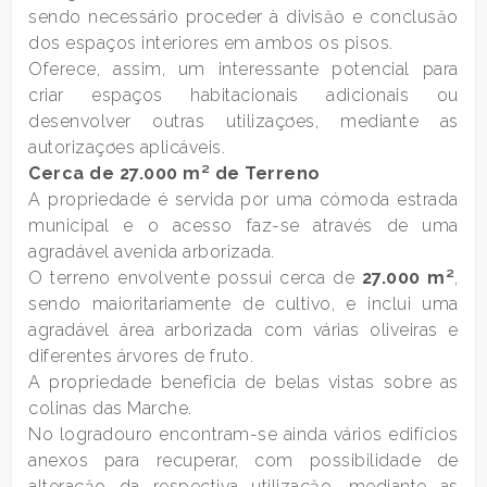
sendo necessário proceder à divisăo e conclusăo
2
dos espaços interiores em ambos os pisos.
Oferece, assim, um interessante potencial para
3
criar espaços habitacionais adicionais ou
desenvolver outras utilizaçơes, mediante as
autorizaçơes aplicáveis.
4
Cerca de 27.000 m² de Terreno
A propriedade é servida por uma cómoda estrada
5
municipal e o acesso faz-se através de uma
agradável avenida arborizada.
5+
O terreno envolvente possui cerca de
27.000 m²
,
sendo maioritariamente de cultivo, e inclui uma
agradável área arborizada com várias oliveiras e
Quartos
diferentes árvores de fruto.
mínimos
A propriedade beneficia de belas vistas sobre as
colinas das Marche.
No logradouro encontram-se ainda vários edifícios
Qualquer
anexos para recuperar, com possibilidade de
alteraçăo da respectiva utilizaçăo, mediante as