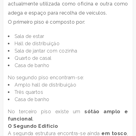
actualmente utilizada como oficina e outra como
3
adega e espaço para recolha de veículos.
O primeiro piso é composto por:
4
Sala de estar
5
Hall de distribuiçăo
Sala de jantar com cozinha
Quarto de casal
5+
Casa de banho
No segundo piso encontram-se:
Banheiros
Amplo hall de distribuiçăo
mínimos
Três quartos
Casa de banho
Qualquer
No terceiro piso existe um
sótăo amplo e
funcional
.
1
O Segundo Edifício
A segunda estrutura encontra-se ainda
em tosco
,