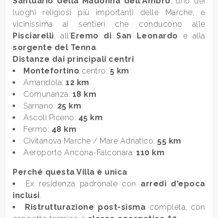
Santuario della Madonna dell'Ambro
, uno dei
luoghi religiosi più importanti delle Marche, e
Posto auto/Box
vicinissima ai sentieri che conducono alle
Pisciarelli
, all'
Eremo di San Leonardo
e alla
sorgente del Tenna
.
Balcone/Terrazzo
Distanze dai principali centri
Montefortino
centro:
5 km
Ascensore
Amandola:
12 km
Comunanza:
18 km
Arredato
Sarnano:
25 km
Ascoli Piceno:
45 km
Fermo:
48 km
Nuova costruzione
Civitanova Marche / Mare Adriatico:
55 km
Aeroporto Ancona-Falconara:
110 km
Lusso
Perché questa
Villa
è unica
Ex residenza padronale con
arredi d'epoca
inclusi
.
Ristrutturazione post-sisma
completa, con