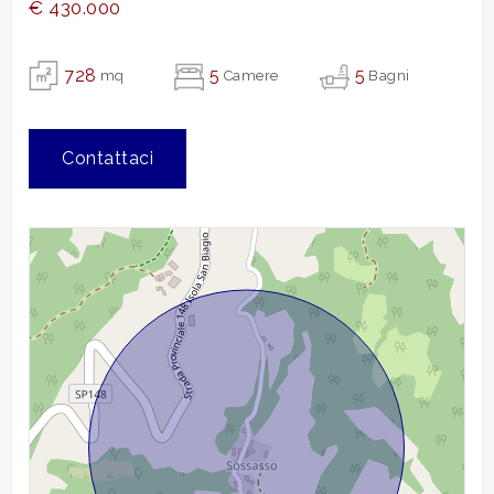
€ 430.000
Cucina
Abitabile
Box
Doppio
728
5
5
mq
Camere
Bagni
Arredato
Arredato
Posizione
Zona agricola
Contattaci