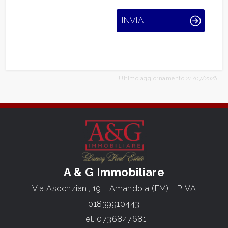
INVIA
Ultimo aggiornamento 24/07/2026
A & G Immobiliare
Via Ascenziani, 19 - Amandola (FM) - P.IVA
01839910443
Tel.
0736847681