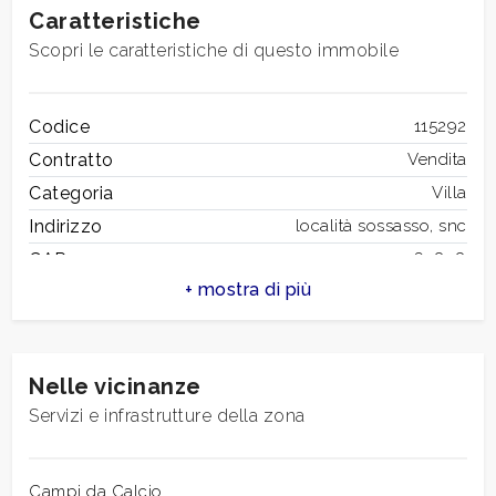
Caratteristiche
Scopri le caratteristiche di questo immobile
Codice
115292
Contratto
Vendita
Categoria
Villa
Indirizzo
località sossasso, snc
CAP
63858
Comune
Montefortino
Zona
Collina
Totale mq
728 mq
Nelle vicinanze
Camere
5
Servizi e infrastrutture della zona
Bagni
5
Locali
26
Stato conservazione
Campi da Calcio
Ottimo