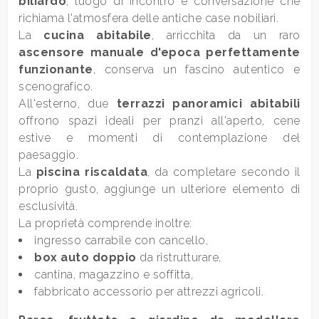
biliardo
, luogo di incontro e conversazione che
richiama l'atmosfera delle antiche case nobiliari.
La
cucina abitabile
, arricchita da un raro
4
ascensore manuale d'epoca perfettamente
funzionante
, conserva un fascino autentico e
5
scenografico.
All'esterno, due
terrazzi panoramici abitabili
offrono spazi ideali per pranzi all'aperto, cene
5+
estive e momenti di contemplazione del
paesaggio.
La
piscina riscaldata
, da completare secondo il
Camere
proprio gusto, aggiunge un ulteriore elemento di
minime
esclusività.
La proprietà comprende inoltre:
Qualsiasi
ingresso carrabile con cancello,
box auto doppio
da ristrutturare,
1
cantina, magazzino e soffitta,
fabbricato accessorio per attrezzi agricoli.
2