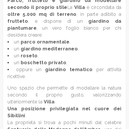
Parco, frutteto e giardino da modellare
secondo il proprio stile
La
Villa
è circondata da
oltre 5.000 mq di terreno
, in parte adibito a
3
frutteto
, e dispone di un
giardino da
piantumare
, un vero foglio bianco per chi
4
desidera creare:
un
parco ornamentale
,
5
un
giardino mediterraneo
,
un
roseto
,
un
boschetto privato
,
5+
oppure un
giardino tematico
per attività
ricettive.
Altre
Uno spazio che permette di modellare la natura
opzioni
secondo il proprio gusto, valorizzando
-
ulteriormente la
Villa
.
Una posizione privilegiata nel cuore dei
multiscelta
Sibillini
La proprietà si trova a pochi minuti dal celebre
Giardino