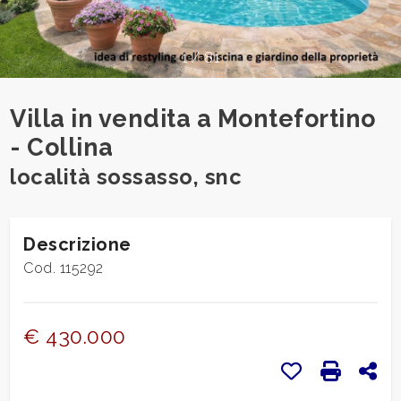
cercare
CONTATTI
Provincia
1
/
81
DICONO
Comune
Villa in vendita a Montefortino
DI
- Collina
NOI
località sossasso, snc
NEWS
Descrizione
Tipologia
BLOG
Cod. 115292
-
multiscelta
€ 430.000
Qualsiasi
Preferiti: Cod.
Stampa: 
Con
Residenziali