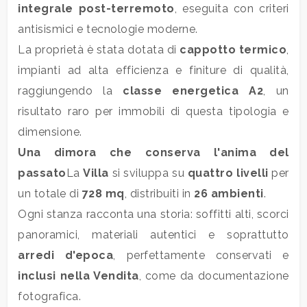
integrale post-terremoto
, eseguita con criteri
antisismici e tecnologie moderne.
La proprietà è stata dotata di
cappotto termico
,
impianti ad alta efficienza e finiture di qualità,
raggiungendo la
classe energetica A2
, un
Locali
risultato raro per immobili di questa tipologia e
minimi
dimensione.
Qualsiasi
Una dimora che conserva l'anima del
passato
La
Villa
si sviluppa su
quattro livelli
per
1
un totale di
728 mq
, distribuiti in
26 ambienti
.
Ogni stanza racconta una storia: soffitti alti, scorci
2
panoramici, materiali autentici e soprattutto
arredi d'epoca
, perfettamente conservati e
3
inclusi nella
Vendita
, come da documentazione
fotografica.