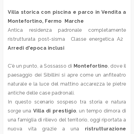
Villa
storica con piscina e parco in
Vendita
a
Commerciali
Montefortino
, Fermo  Marche
Antica residenza padronale completamente
Terreni
ristrutturata post-sisma  Classe energetica A2 
Arredi d'epoca inclusi
Prezzo
C'è un punto, a Sossasso di
Montefortino
, dove il
paesaggio dei Sibillini si apre come un anfiteatro
naturale e la luce del mattino accarezza le pietre
antiche delle case padronali.
In questo scenario sospeso tra storia e natura
sorge una
Villa
di prestigio
, un tempo dimora di
Totale
mq
una famiglia di rilievo del territorio, oggi riportata a
nuova vita grazie a una
ristrutturazione