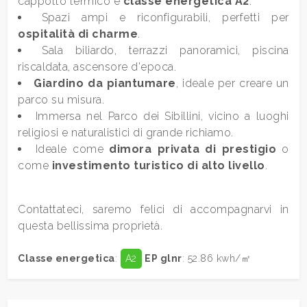
cappotto termico e
classe energetica A2
.
Spazi ampi e riconfigurabili, perfetti per
ospitalità di charme
.
Sala biliardo, terrazzi panoramici, piscina
riscaldata, ascensore d'epoca.
Giardino da piantumare
, ideale per creare un
parco su misura.
Immersa nel Parco dei Sibillini, vicino a luoghi
religiosi e naturalistici di grande richiamo.
Ideale come
dimora privata di prestigio
o
come
investimento turistico di alto livello
.
Contattateci, saremo felici di accompagnarvi in
questa bellissima proprietà.
Classe energetica
:
A2
EP glnr
: 52.86 kwh/㎡