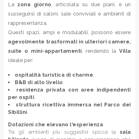
4
La
zona giorno
, articolata su due piani, è un
susseguirsi di saloni, sale conviviali e ambienti di
5
rappresentanza.
Questi spazi, ampi e modulabili, possono essere
5+
agevolmente trasformati in ulteriori camere,
suite o mini-appartamenti
, rendendo la
Villa
Bagni
ideale per:
minimi
ospitalità turistica di charme
,
B&B di alto livello
,
Qualsiasi
residenza privata con aree indipendenti
per ospiti
,
1
struttura ricettiva immersa nel Parco dei
Sibillini
.
2
Dotazioni che elevano l'esperienza
Tra gli ambienti più suggestivi spicca la
sala
3