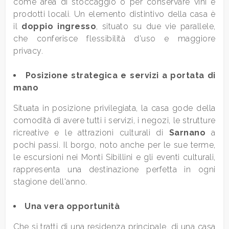
come area di stoccaggio o per conservare vini e
prodotti locali. Un elemento distintivo della casa è
il
doppio ingresso
, situato su due vie parallele,
3
che conferisce flessibilità d'uso e maggiore
privacy.
4
Posizione strategica e servizi a portata di
5
mano
Situata in posizione privilegiata, la casa gode della
5+
comodità di avere tutti i servizi, i negozi, le strutture
ricreative e le attrazioni culturali di
Sarnano
a
pochi passi. Il borgo, noto anche per le sue terme,
Altre
le escursioni nei Monti Sibillini e gli eventi culturali,
opzioni
rappresenta una destinazione perfetta in ogni
-
stagione dell'anno.
multiscelta
Una vera opportunità
Giardino
Che si tratti di una residenza principale, di una casa