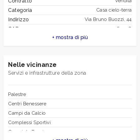
Contratto
Vendita
Categoria
Casa cielo-terra
Indirizzo
Via Bruno Buozzi, 44
CAP
62028
Comune
Sarnano
Zona
Centro Storico
Totale mq
130 mq
Nelle vicinanze
Camere
3
Servizi e infrastrutture della zona
Bagni
3
Locali
8
Stato conservazione
Palestre
Ristrutturato
Piano
Centri Benessere
Multipiano
Piani totali
Campi da Calcio
4
Riscaldamento
Complessi Sportivi
Autonomo
Infissi
Campi da Tennis
Dioppio vetro / legno