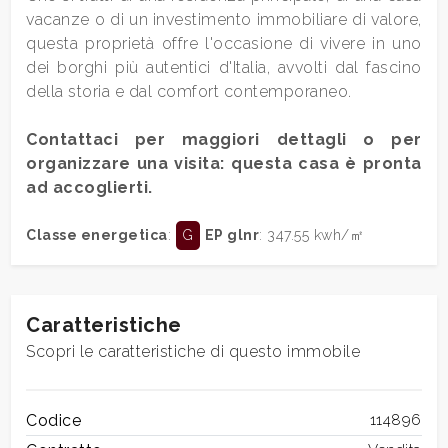
vacanze o di un investimento immobiliare di valore,
Posto auto/Box
questa proprietà offre l'occasione di vivere in uno
dei borghi più autentici d'Italia, avvolti dal fascino
della storia e dal comfort contemporaneo.
Balcone/Terrazzo
Contattaci per maggiori dettagli o per
Ascensore
organizzare una visita: questa casa è pronta
ad accoglierti.
Arredato
Classe energetica
:
G
EP glnr
: 347.55 kwh/㎡
Nuova costruzione
Caratteristiche
Lusso
Scopri le caratteristiche di questo immobile
Codice
114896