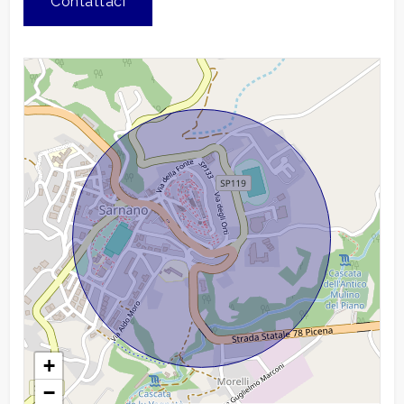
Contattaci
+
−