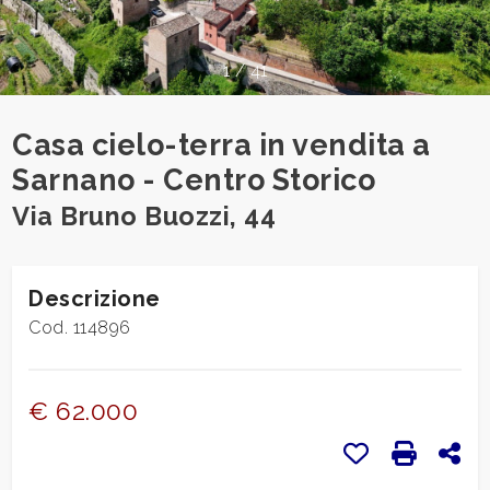
cercare
CONTATTI
Provincia
1
/
41
DICONO
Comune
Casa cielo-terra in vendita a
DI
Sarnano - Centro Storico
NOI
Via Bruno Buozzi, 44
NEWS
Descrizione
Tipologia
BLOG
Cod. 114896
-
multiscelta
€ 62.000
Qualsiasi
Preferiti: Cod.
Stampa: 
Con
Residenziali