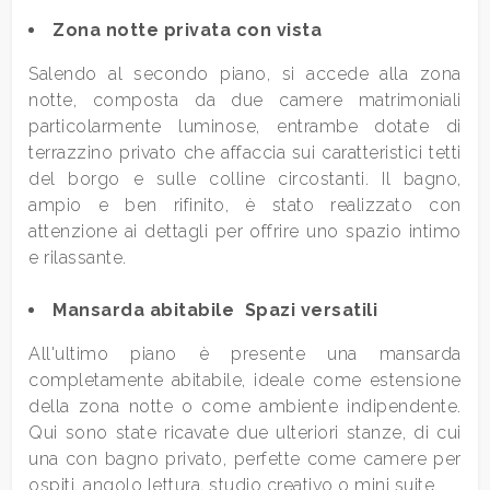
4
Zona notte privata con vista
5
Salendo al secondo piano, si accede alla zona
notte, composta da due camere matrimoniali
particolarmente luminose, entrambe dotate di
5+
terrazzino privato che affaccia sui caratteristici tetti
del borgo e sulle colline circostanti. Il bagno,
ampio e ben rifinito, è stato realizzato con
Bagni
attenzione ai dettagli per offrire uno spazio intimo
minimi
e rilassante.
Qualsiasi
Mansarda abitabile  Spazi versatili
All'ultimo piano è presente una mansarda
1
completamente abitabile, ideale come estensione
della zona notte o come ambiente indipendente.
2
Qui sono state ricavate due ulteriori stanze, di cui
una con bagno privato, perfette come camere per
ospiti, angolo lettura, studio creativo o mini suite.
3