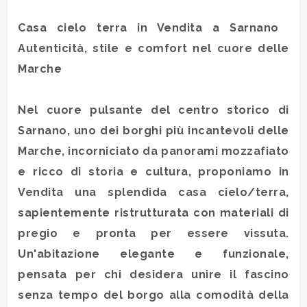
Casa cielo terra in
Vendita
a
Sarnano

Commerciali
Autenticità, stile e comfort nel cuore delle
Marche
Terreni
Nel cuore pulsante del centro storico di
Prezzo
Sarnano
, uno dei borghi più incantevoli delle
Marche, incorniciato da panorami mozzafiato
e ricco di storia e cultura, proponiamo in
Vendita
una splendida casa cielo/terra,
sapientemente ristrutturata con materiali di
pregio e pronta per essere vissuta.
Un'abitazione elegante e funzionale,
Totale
mq
pensata per chi desidera unire il fascino
senza tempo del borgo alla comodità della