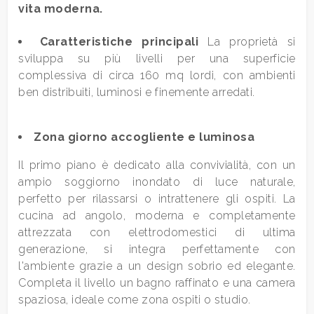
vita moderna.
Caratteristiche principali
La proprietà si
sviluppa su più livelli per una superficie
complessiva di circa 160 mq lordi, con ambienti
ben distribuiti, luminosi e finemente arredati.
Locali
minimi
Zona giorno accogliente e luminosa
Qualsiasi
Il primo piano è dedicato alla convivialità, con un
ampio soggiorno inondato di luce naturale,
1
perfetto per rilassarsi o intrattenere gli ospiti. La
cucina ad angolo, moderna e completamente
attrezzata con elettrodomestici di ultima
2
generazione, si integra perfettamente con
l'ambiente grazie a un design sobrio ed elegante.
3
Completa il livello un bagno raffinato e una camera
spaziosa, ideale come zona ospiti o studio.