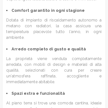
Comfort garantito in ogni stagione
4
Dotata di impianto di riscaldamento autonomo a
metano con radiatori, la casa assicura una
5
temperatura piacevole tutto l'anno, in ogni
ambiente.
5+
Arredo completo di gusto e qualità
Camere
La proprietà viene venduta completamente
arredata, con mobili di design e materiali di alta
minime
qualità, selezionati con cura per creare
un'atmosfera raffinata, accogliente e
Qualsiasi
immediatamente abitabile.
1
Spazi extra e funzionalità
Al piano terra si trova una comoda cantina, ideale
2