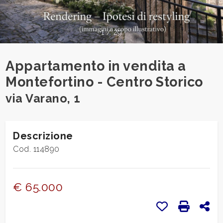
cercare
CONTATTI
Provincia
1
/
29
DICONO
Comune
Appartamento in vendita a
DI
Montefortino - Centro Storico
NOI
via Varano, 1
NEWS
Descrizione
Tipologia
BLOG
Cod. 114890
-
multiscelta
€ 65.000
Qualsiasi
Preferiti: Cod.
Stampa: 
Con
Residenziali