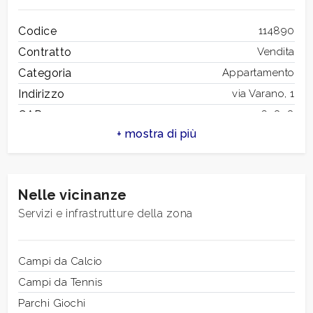
Codice
114890
3
Contratto
Vendita
Categoria
Appartamento
4
Indirizzo
via Varano, 1
CAP
63858
5
Comune
Montefortino
Zona
Centro Storico
5+
Totale mq
105 mq
Nelle vicinanze
Camere
2
Altre
Servizi e infrastrutture della zona
Bagni
1
opzioni
Locali
4
-
Stato conservazione
Campi da Calcio
Buono
multiscelta
Piano
Campi da Tennis
Piano terra
Giardino
Riscaldamento
Parchi Giochi
Autonomo