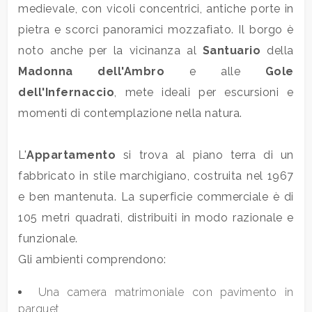
medievale, con vicoli concentrici, antiche porte in
pietra e scorci panoramici mozzafiato. Il borgo è
noto anche per la vicinanza al
Santuario
della
Madonna dell'Ambro
e alle
Gole
dell'Infernaccio
, mete ideali per escursioni e
Locali
momenti di contemplazione nella natura.
minimi
Qualsiasi
L'
Appartamento
si trova al piano terra di un
fabbricato in stile marchigiano, costruita nel 1967
1
e ben mantenuta. La superficie commerciale è di
105 metri quadrati, distribuiti in modo razionale e
2
funzionale.
Gli ambienti comprendono:
3
Una camera matrimoniale con pavimento in
parquet