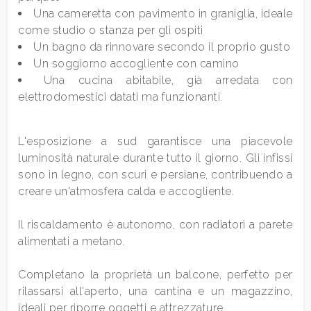
4
Una cameretta con pavimento in graniglia, ideale
come studio o stanza per gli ospiti
5
Un bagno da rinnovare secondo il proprio gusto
Un soggiorno accogliente con camino
Una cucina abitabile, già arredata con
5+
elettrodomestici datati ma funzionanti.
Bagni
L'esposizione a sud garantisce una piacevole
minimi
luminosità naturale durante tutto il giorno. Gli infissi
sono in legno, con scuri e persiane, contribuendo a
Qualsiasi
creare un'atmosfera calda e accogliente.
Il riscaldamento è autonomo, con radiatori a parete
1
alimentati a metano.
2
Completano la proprietà un balcone, perfetto per
rilassarsi all'aperto, una cantina e un magazzino,
ideali per riporre oggetti e attrezzature.
3