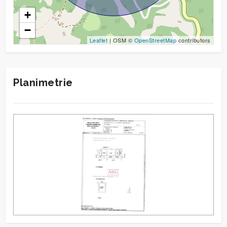
+
−
Leaflet
| OSM ©
OpenStreetMap
contributors
Planimetrie