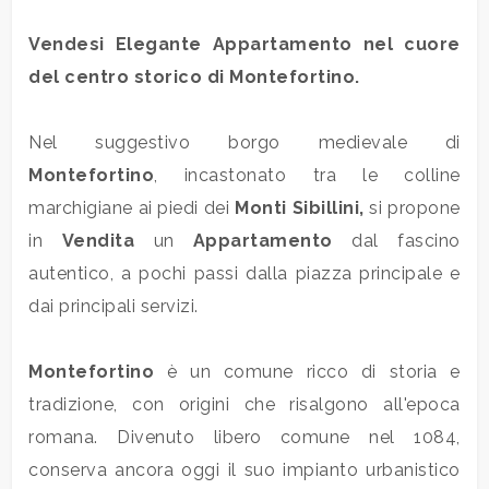
Vendesi Elegante
Appartamento
nel cuore
Commerciali
del centro storico di
Montefortino
.
Terreni
Nel suggestivo borgo medievale di
Montefortino
, incastonato tra le colline
Prezzo
marchigiane ai piedi dei
Monti Sibillini,
si propone
in
Vendita
un
Appartamento
dal fascino
autentico, a pochi passi dalla piazza principale e
dai principali servizi.
Montefortino
è un comune ricco di storia e
tradizione, con origini che risalgono all'epoca
Totale
mq
romana. Divenuto libero comune nel 1084,
conserva ancora oggi il suo impianto urbanistico