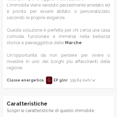
L'immobile viene venduto parzialmente arredato ed
è pronto per essere abitato o personalizzato
4
secondo le proprie esigenze.
5
Questa soluzione è perfetta per chi cerca una casa
comoda, funzionale e immersa nella bellezza
storica e paesaggistica delle
Marche
.
5+
Un'opportunità da non perdere per vivere o
investire in uno dei borghi più affascinanti della
Camere
regione.
minime
Classe energetica
:
G
EP glnr
: 359.84 kwh/㎡
Qualsiasi
1
Caratteristiche
Scopri le caratteristiche di questo immobile
2