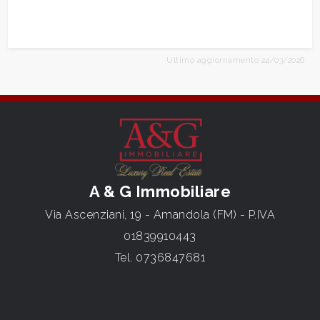
Ultimo aggiornamento 24/03/2026
A & G Immobiliare
Via Ascenziani, 19 - Amandola (FM) - P.IVA
01839910443
Tel.
0736847681