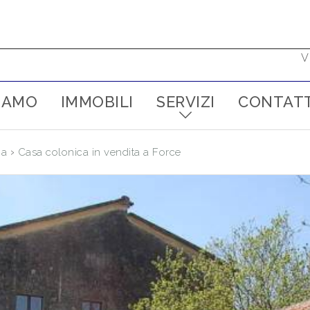
V
SIAMO
IMMOBILI
SERVIZI
CONTATT
›
ca
Casa colonica in vendita a Force