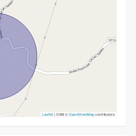
Leaflet
| OSM ©
OpenStreetMap
contributors