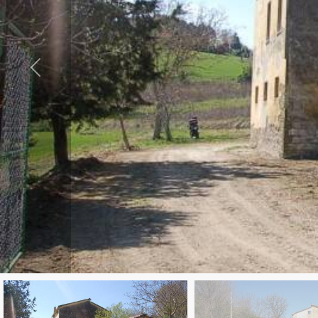
cercare
CONTATTI
Provincia
DICONO
Comune
DI
NOI
NEWS
Tipologia
BLOG
-
multiscelta
Qualsiasi
Residenziali