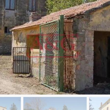
1
/
14