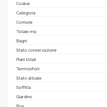
4
Codice
Categoria
5
Comune
5+
Totale mq
Bagni
Bagni
Stato conservazione
minimi
Piani totali
Qualsiasi
Termosifoni
Stato attuale
1
Soffitta
2
Giardino
Box
3