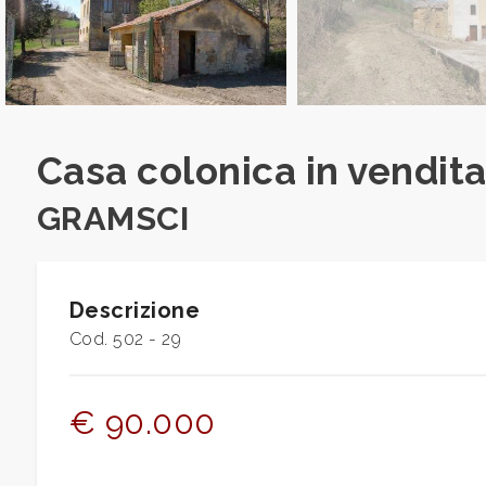
Commerciali
Terreni
Casa colonica in vendita
Prezzo
GRAMSCI
Descrizione
Cod. 502 - 29
Totale
€ 90.000
mq