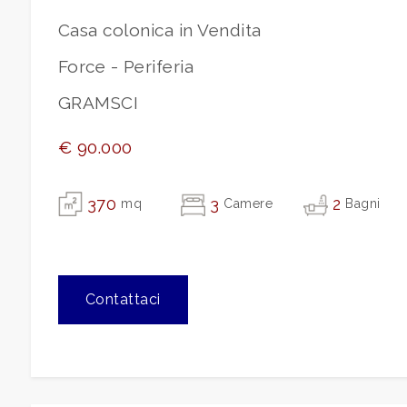
Casa colonica in Vendita
3
Force - Periferia
4
GRAMSCI
€ 90.000
5
370
3
2
mq
Camere
Bagni
5+
Altre
opzioni
Contattaci
-
multiscelta
Giardino