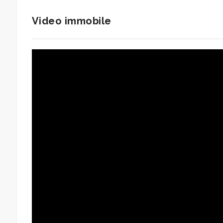
Video immobile
Posto auto/Box
Balcone/Terrazzo
Ascensore
Arredato
Nuova costruzione
Lusso