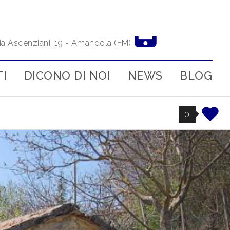
0736847681
IT
ia Ascenziani, 19 - Amandola (FM)
I
DICONO DI NOI
NEWS
BLOG
0