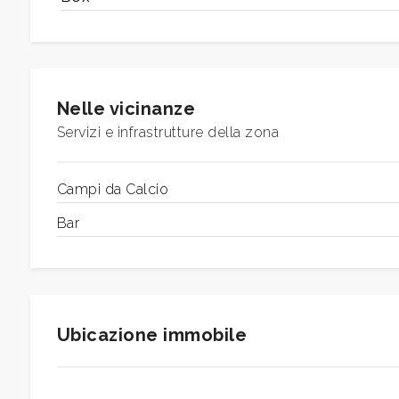
4
5
Nelle vicinanze
Servizi e infrastrutture della zona
5+
Campi da Calcio
Camere
Bar
minime
Qualsiasi
Ubicazione immobile
1
2