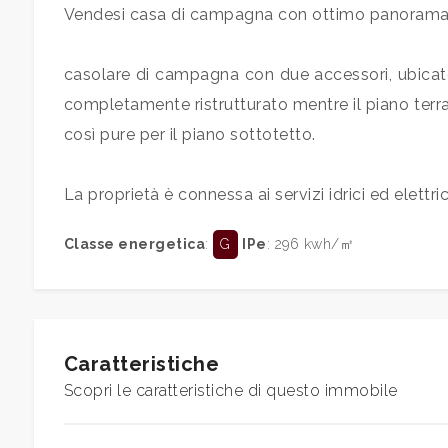
Vendesi casa di campagna con ottimo panorama
casolare di campagna con due accessori, ubicato 
completamente ristrutturato mentre il piano terr
così pure per il piano sottotetto.
Locali
minimi
La proprietà è connessa ai servizi idrici ed elettric
Qualsiasi
Classe energetica
:
G
IPe
: 296 kwh/㎡
1
2
Caratteristiche
Scopri le caratteristiche di questo immobile
3