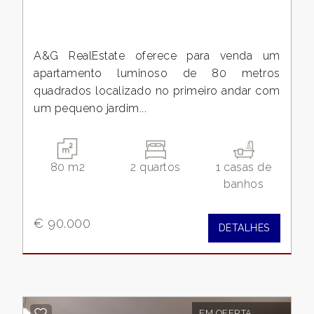
2
A&G RealEstate oferece para venda um
3
apartamento luminoso de 80 metros
quadrados localizado no primeiro andar com
4
um pequeno jardim...
5
80 m2
2 quartos
1 casas de
5+
banhos
€ 90.000
Quartos
DETALHES
mínimos
Qualquer
EM OFERTA