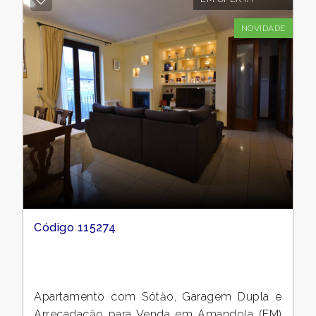
1
NOVIDADE
2
3
4
5
5+
Código 115274
Mais
opções
Apartamento com Sótăo, Garagem Dupla e
-
Arrecadaçăo para Venda em Amandola (FM)