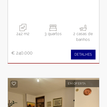
242 m2
3 quartos
2 casas de
banhos
€ 240.000
DETALHES
EM OFERTA