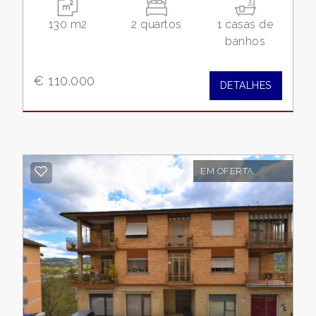
130 m2
2 quartos
1 casas de
banhos
€ 110.000
DETALHES
EM OFERTA