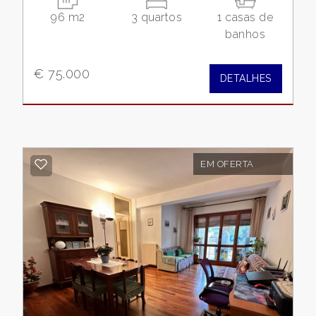
96 m2
3 quartos
1 casas de
banhos
€ 75.000
DETALHES
EM OFERTA