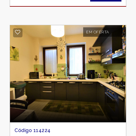
3
4
EM OFERTA
5
5+
Banheiros
mínimos
Qualquer
1
Código 114224