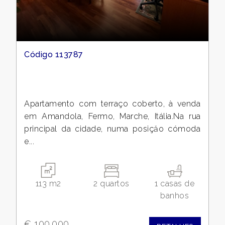
Código 113787
Apartamento com terraço coberto, à venda
em Amandola, Fermo, Marche, Itália.Na rua
principal da cidade, numa posiçăo cómoda
e...
113 m2
2 quartos
1 casas de
banhos
€ 100.000