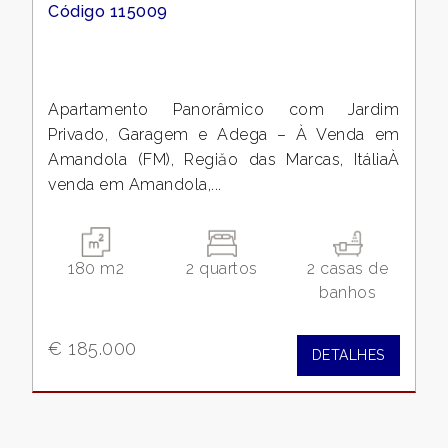
Código 115009
Apartamento Panorâmico com Jardim
Privado, Garagem e Adega – À Venda em
Amandola (FM), Regiăo das Marcas, ItáliaÀ
venda em Amandola,...
180 m2
2 quartos
2 casas de
banhos
€ 185.000
DETALHES