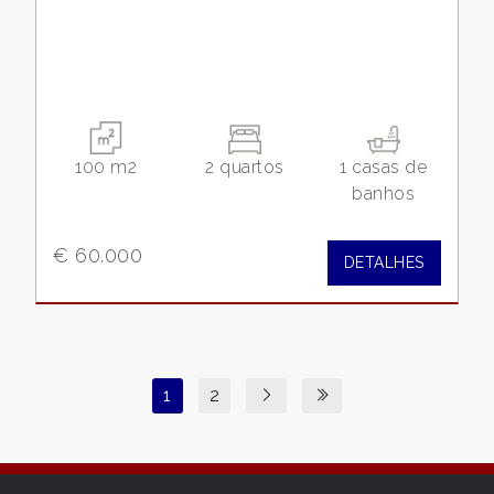
100 m2
2 quartos
1 casas de
banhos
€ 60.000
DETALHES
1
2