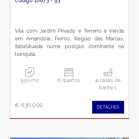
Código 10673 - 93
2
3
Vila com Jardim Privado e Terreno à Venda
em Amandola, Fermo, Regiăo das Marcas,
4
ItáliaSituada numa posiçăo dominante na
tranquila...
5
5+
550 m2
6 quartos
4 casas de
banhos
Quartos
€ 630.000
DETALHES
mínimos
Qualquer