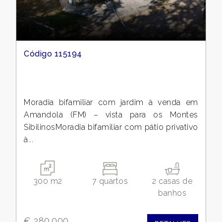
metros
quadrados
Código 115194
Moradia bifamiliar com jardim à venda em
Quartos
Amandola (FM) – vista para os Montes
mínimos
SibilinosMoradia bifamiliar com pátio privativo
à...
Qualquer
1
300 m2
7 quartos
2 casas de
banhos
2
€ 280.000