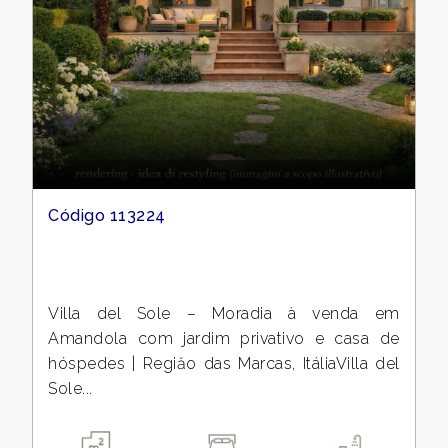
pesquisar
CONTACTOS
Fermo
O
Amandola
QUE
DIZEM
SOBRE
Código 113224
NÓS
tipologia
-
NOTÍCIAS
Villa del Sole – Moradia à venda em
múltipla
Amandola com jardim privativo e casa de
escolha
hóspedes | Regiăo das Marcas, ItáliaVilla del
BLOGUES
Sole...
Qualquer