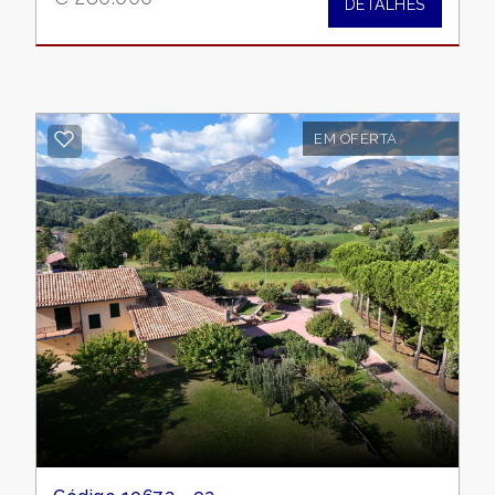
DETALHES
3
4
EM OFERTA
5
5+
Banheiros
mínimos
Qualquer
1