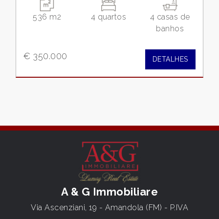
536 m2
4 quartos
4 casas de
banhos
€ 350.000
DETALHES
A & G Immobiliare
Via Ascenziani, 19 - Amandola (FM) - P.IVA