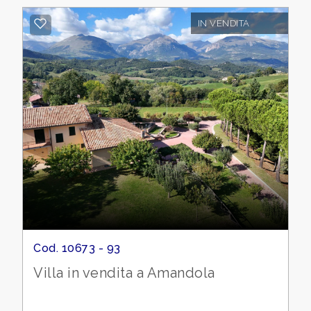
4
IN VENDITA
5
5+
Bagni
minimi
Qualsiasi
1
Cod. 10673 - 93
2
Villa in vendita a Amandola
3