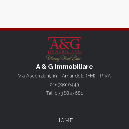
A & G Immobiliare
Via Ascenziani, 19 - Amandola (FM) - P.IVA
01839910443
Tel.
0736847681
HOME