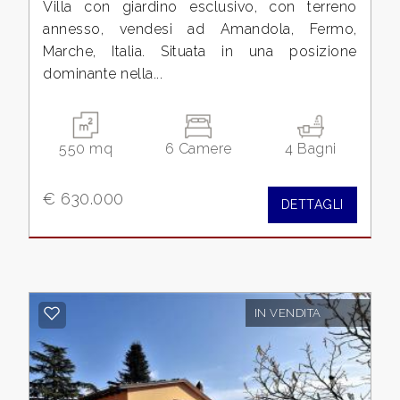
Villa con giardino esclusivo, con terreno
annesso, vendesi ad Amandola, Fermo,
4
Marche, Italia. Situata in una posizione
dominante nella...
5
550 mq
6 Camere
4 Bagni
5+
€ 630.000
DETTAGLI
Camere
minime
Qualsiasi
IN VENDITA
1
2