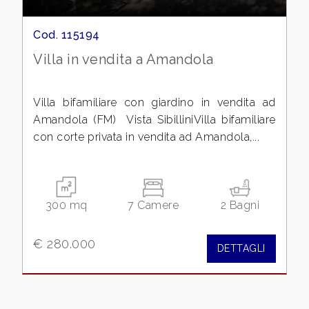
Cod. 115194
Villa in vendita a Amandola
Locali
Villa bifamiliare con giardino in vendita ad
minimi
Amandola (FM)  Vista SibilliniVilla bifamiliare
con corte privata in vendita ad Amandola,...
Qualsiasi
1
300 mq
7 Camere
2 Bagni
2
€ 280.000
DETTAGLI
3