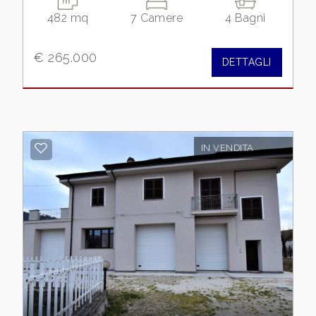
482 mq
7 Camere
4 Bagni
Posto auto/Box
€ 265.000
DETTAGLI
Balcone/Terrazzo
Ascensore
IN VENDITA
Arredato
Nuova costruzione
Lusso