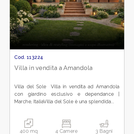
cercare
CONTATTI
Fermo
DICONO
Amandola
DI
NOI
Cod. 113224
Villa in vendita a Amandola
NEWS
Tipologia
BLOG
Villa del Sole  Villa in vendita ad Amandola
-
con giardino esclusivo e dependance |
multiscelta
Marche, ItaliaVilla del Sole è una splendida...
Qualsiasi
400 mq
4 Camere
3 Bagni
Residenziali