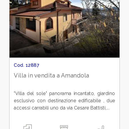
3
4
5
5+
Cod. 12887
Villa in vendita a Amandola
Altre
opzioni
"Villa del sole" panorama incantato, giardino
esclusivo con destinazione edificabile , due
-
accessi carrabili uno da via Cesare Battisti,...
multiscelta
Giardino