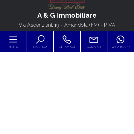
4
A & G Immobiliare
5
Via Ascenziani, 19 - Amandola (FM) - P.IVA
01839910443
5+
Tel.
0736847681
MENU
RICERCA
CHIAMACI
SCRIVICI
WHATSAPP
Bagni
minimi
HOME
CHI SIAMO
Qualsiasi
SERVIZI
1
CONTATTI
DICONO DI NOI
2
BLOG
3