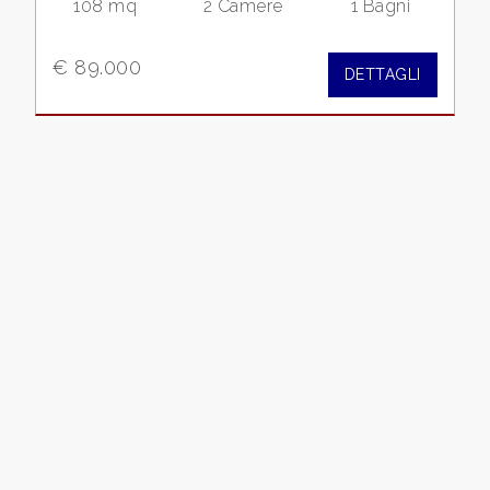
108 mq
2 Camere
1 Bagni
Commerciali
€ 89.000
DETTAGLI
Terreni
Prezzo
Totale
mq