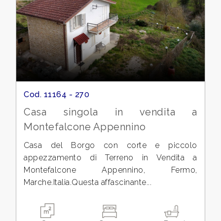
cercare
CONTATTI
Fermo
DICONO
Montefalcone Appennino
DI
NOI
Cod. 11164 - 270
Casa singola in vendita a
NEWS
Montefalcone Appennino
Tipologia
BLOG
Casa del Borgo con corte e piccolo
-
appezzamento di Terreno in Vendita a
multiscelta
Montefalcone Appennino, Fermo,
Marche.Italia.Questa affascinante...
Qualsiasi
Residenziali