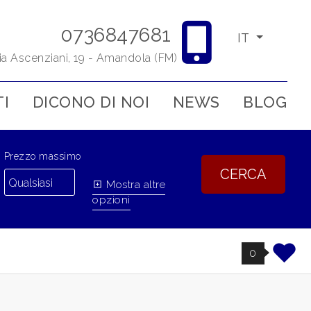
0736847681
IT
ia Ascenziani, 19 - Amandola (FM)
I
DICONO DI NOI
NEWS
BLOG
Prezzo massimo
CERCA
Mostra altre
opzioni
0