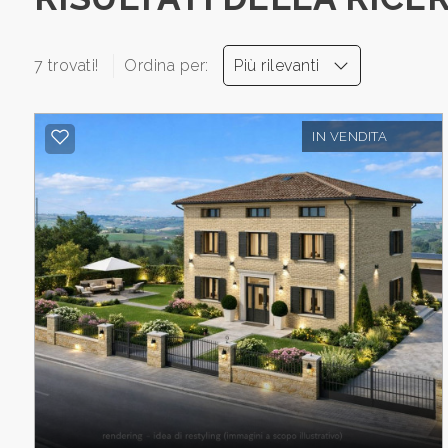
cercare
CONTATTI
Fermo
7 trovati!
Ordina per:
Più rilevanti
DICONO
Falerone
DI
IN VENDITA
NOI
NEWS
Tipologia
BLOG
-
multiscelta
Qualsiasi
Residenziali