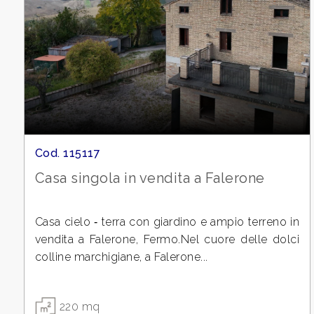
4
5
5+
Cod. 115117
Camere
Casa singola in vendita a Falerone
minime
Casa cielo ‑ terra con giardino e ampio terreno in
Qualsiasi
vendita a Falerone, Fermo.Nel cuore delle dolci
colline marchigiane, a Falerone...
1
220 mq
2