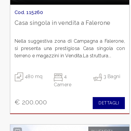
Cod. 115260
Commerciali
Casa singola in vendita a Falerone
Terreni
Nella suggestiva zona di Campagna a Falerone,
si presenta una prestigiosa Casa singola con
Prezzo
terreno e magazzini in Vendita.La struttura...
480 mq
4
3 Bagni
Camere
€ 200.000
DETTAGLI
Totale
mq