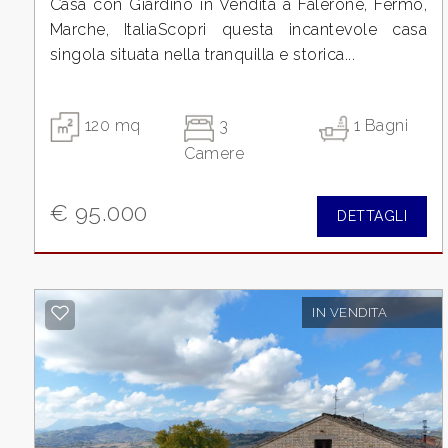
Casa con Giardino in Vendita a Falerone, Fermo,
4
Marche, ItaliaScopri questa incantevole casa
singola situata nella tranquilla e storica...
5
5+
120 mq
3
1 Bagni
Camere
Bagni
€ 95.000
DETTAGLI
minimi
Qualsiasi
IN VENDITA
1
2
3