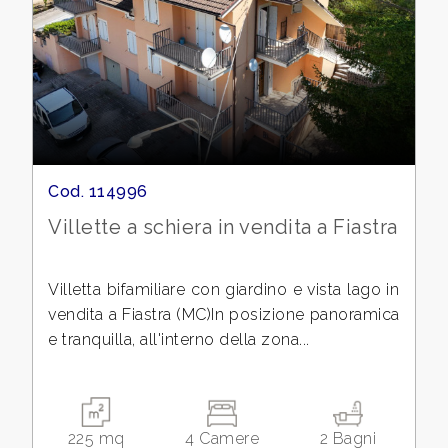
cercare
CONTATTI
Macerata
DICONO
Fiastra
DI
NOI
Cod. 114996
Villette a schiera in vendita a Fiastra
NEWS
Tipologia
BLOG
Villetta bifamiliare con giardino e vista lago in
-
vendita a Fiastra (MC)In posizione panoramica
multiscelta
e tranquilla, all'interno della zona...
Qualsiasi
225 mq
4 Camere
2 Bagni
Residenziali