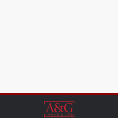
Locali
minimi
Qualsiasi
1
2
3