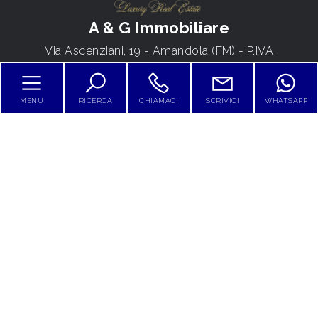
4
A & G Immobiliare
5
Via Ascenziani, 19 - Amandola (FM) - P.IVA
01839910443
5+
Tel.
0736847681
MENU
RICERCA
CHIAMACI
SCRIVICI
WHATSAPP
Bagni
minimi
HOME
CHI SIAMO
Qualsiasi
SERVIZI
1
CONTATTI
DICONO DI NOI
2
BLOG
3