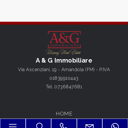
4
5
5+
A & G Immobiliare
Via Ascenziani, 19 - Amandola (FM) - P.IVA
Camere
minime
01839910443
Tel.
0736847681
Qualsiasi
1
HOME
CHI SIAMO
2