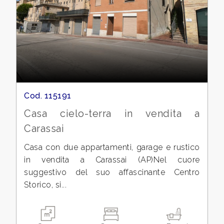
cercare
CONTATTI
Ascoli Piceno
DICONO
Carassai
DI
NOI
Cod. 115191
Casa cielo-terra in vendita a
NEWS
Carassai
Tipologia
BLOG
Casa con due appartamenti, garage e rustico
-
in vendita a Carassai (AP)Nel cuore
multiscelta
suggestivo del suo affascinante Centro
Storico, si...
Qualsiasi
Residenziali