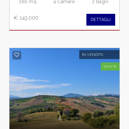
280 mq
4 Camere
2 Bagni
Commerciali
€ 143.000
DETTAGLI
Terreni
Prezzo
IN VENDITA
NOVITÀ
Totale
mq