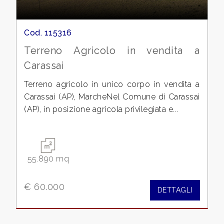
Cod. 115316
Terreno Agricolo in vendita a
Carassai
Locali
minimi
Terreno agricolo in unico corpo in vendita a
Carassai (AP), MarcheNel Comune di Carassai
(AP), in posizione agricola privilegiata e...
Qualsiasi
1
55.890 mq
2
€ 60.000
DETTAGLI
3